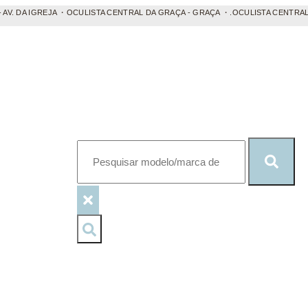
 DA IGREJA ・OCULISTA CENTRAL DA GRAÇA - GRAÇA ・.OCULISTA CENTRAL DA