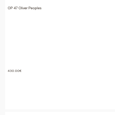
OP 47 Oliver Peoples
430.00
€