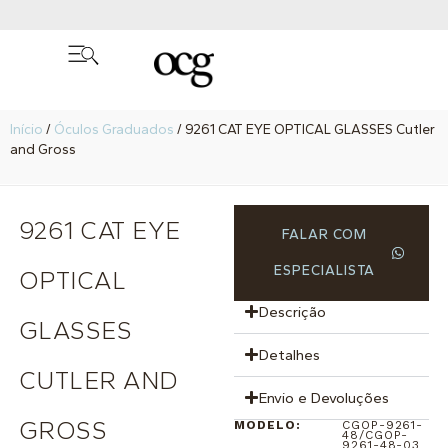
Início
/
Óculos Graduados
/ 9261 CAT EYE OPTICAL GLASSES Cutler
and Gross
9261 CAT EYE
FALAR COM
ESPECIALISTA
OPTICAL
Descrição
GLASSES
Detalhes
CUTLER AND
Envio e Devoluções
GROSS
MODELO:
CGOP-9261-
48/CGOP-
9261-48-03