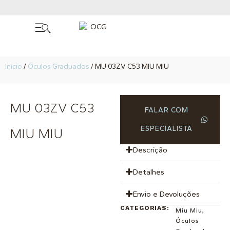
Início
/
Óculos Graduados
/ MU 03ZV C53 MIU MIU
MU 03ZV C53
FALAR COM
ESPECIALISTA
MIU MIU
Descrição
Detalhes
Envio e Devoluções
CATEGORIAS:
Miu Miu
,
Óculos