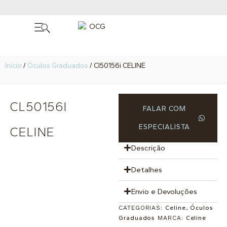
Início
/
Óculos Graduados
/ Cl50156i CELINE
CL50156I
FALAR COM
ESPECIALISTA
CELINE
Descrição
Detalhes
Envio e Devoluções
CATEGORIAS:
Celine
,
Óculos
Graduados
MARCA:
Celine